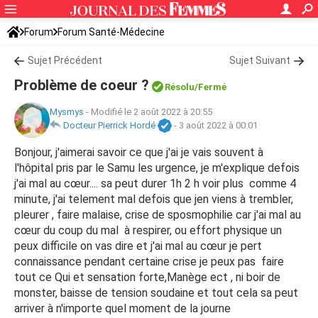
Forum
Forum Santé-Médecine
Symptômes et maladies courantes
Sujet Précédent
Sujet Suivant
Problème de coeur ?
Résolu/Fermé
Mysmys
-
Modifié le 2 août 2022 à 20:55
Docteur Pierrick Hordé
-
3 août 2022 à 00:01
Bonjour, j'aimerai savoir ce que j'ai je vais souvent à
l'hôpital pris par le Samu les urgence, je m'explique defois
j'ai mal au cœur.... sa peut durer 1h 2 h voir plus comme 4
minute, j'ai telement mal defois que jen viens à trembler,
pleurer , faire malaise, crise de sposmophilie car j'ai mal au
cœur du coup du mal à respirer, ou effort physique un
peux difficile on vas dire et j'ai mal au cœur je pert
connaissance pendant certaine crise je peux pas faire
tout ce Qui et sensation forte,Manège ect , ni boir de
monster, baisse de tension soudaine et tout cela sa peut
arriver à n'importe quel moment de la journe