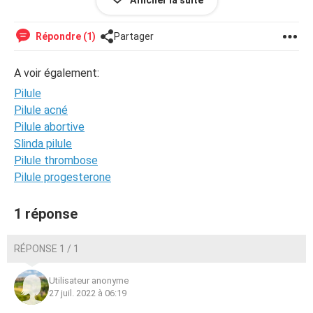
Afficher la suite
Merci.
Répondre (1)
Partager
A voir également:
Pilule
Pilule acné
Pilule abortive
Slinda pilule
Pilule thrombose
Pilule progesterone
1 réponse
RÉPONSE 1 / 1
Utilisateur anonyme
27 juil. 2022 à 06:19