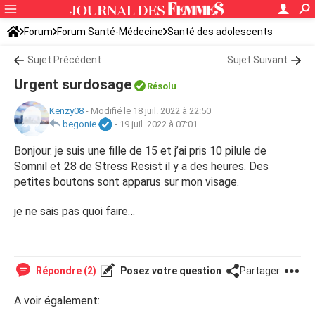
Forum
Forum Santé-Médecine
Santé des adolescents
Sujet Précédent
Sujet Suivant
Urgent surdosage
Résolu
Kenzy08
-
Modifié le 18 juil. 2022 à 22:50
begonie
-
19 juil. 2022 à 07:01
Bonjour. je suis une fille de 15 et j’ai pris 10 pilule de
Somnil et 28 de Stress Resist il y a des heures. Des
petites boutons sont apparus sur mon visage.
je ne sais pas quoi faire…
Répondre (2)
Posez votre question
Partager
A voir également: