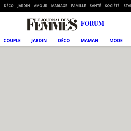
DÉCO
JARDIN
AMOUR
MARIAGE
FAMILLE
SANTÉ
SOCIÉTÉ
STA
FORUM
COUPLE
JARDIN
DÉCO
MAMAN
MODE