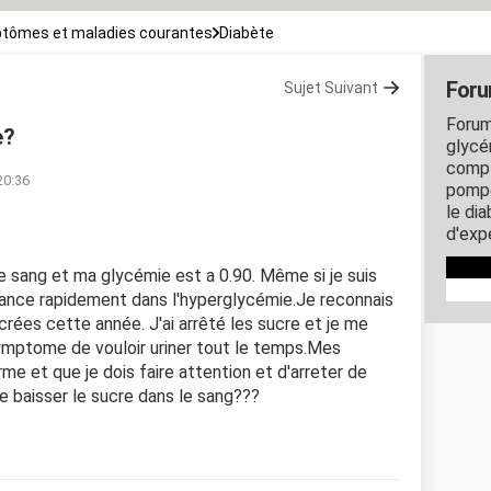
tômes et maladies courantes
Diabète
Foru
Sujet Suivant
Forum
e?
glycém
compl
20:36
pompe
le di
d'exp
 de sang et ma glycémie est a 0.90. Même si je suis
alance rapidement dans l'hyperglycémie.Je reconnais
ées cette année. J'ai arrêté les sucre et je me
 symptome de vouloir uriner tout le temps.Mes
rme et que je dois faire attention et d'arreter de
re baisser le sucre dans le sang???