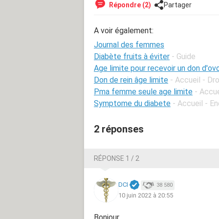
Répondre (2)
Partager
A voir également:
Journal des femmes
Diabète fruits à éviter
- Guide
Age limite pour recevoir un don d'o
Don de rein âge limite
- Accueil - Dr
Pma femme seule age limite
- Accue
Symptome du diabete
- Accueil - E
2 réponses
RÉPONSE 1 / 2
DCI
38 580
10 juin 2022 à 20:55
Bonjour,