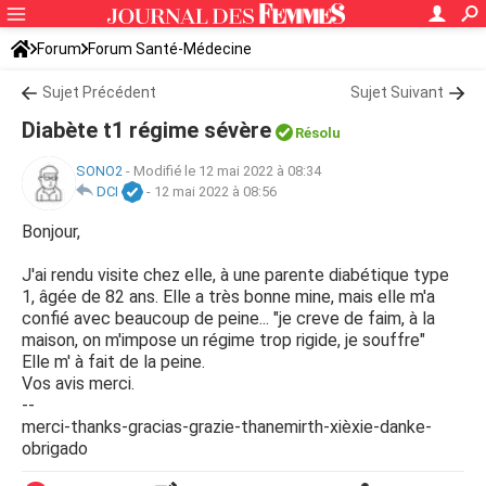
Forum
Forum Santé-Médecine
Symptômes et maladies courantes
Sujet Précédent
Diabète
Sujet Suivant
Diabète t1 régime sévère
Résolu
SONO2
-
Modifié le 12 mai 2022 à 08:34
DCI
-
12 mai 2022 à 08:56
Bonjour,
J'ai rendu visite chez elle, à une parente diabétique type
1, âgée de 82 ans. Elle a très bonne mine, mais elle m'a
confié avec beaucoup de peine... "je creve de faim, à la
maison, on m'impose un régime trop rigide, je souffre"
Elle m' à fait de la peine.
Vos avis merci.
--
merci-thanks-gracias-grazie-thanemirth-xièxie-danke-
obrigado