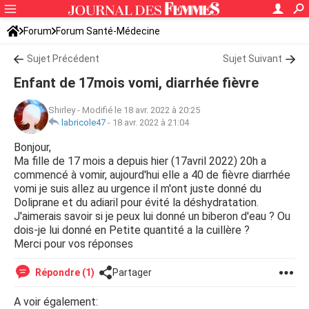
Forum
Forum Santé-Médecine
Symptômes et maladies courantes
Sujet Précédent
Sujet Suivant
Enfant de 17mois vomi, diarrhée fièvre
Shirley
-
Modifié le 18 avr. 2022 à 20:25
labricole47
-
18 avr. 2022 à 21:04
Bonjour,
Ma fille de 17 mois a depuis hier (17avril 2022) 20h a
commencé à vomir, aujourd'hui elle a 40 de fièvre diarrhée
vomi je suis allez au urgence il m'ont juste donné du
Doliprane et du adiaril pour évité la déshydratation.
J'aimerais savoir si je peux lui donné un biberon d'eau ? Ou
dois-je lui donné en Petite quantité a la cuillère ?
Merci pour vos réponses
Répondre (1)
Partager
A voir également: