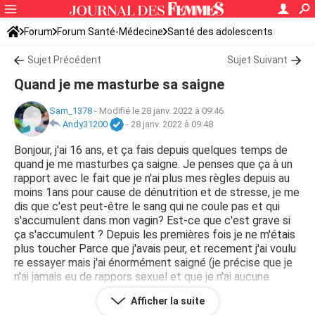
Forum
Forum Santé-Médecine
Santé des adolescents
Sujet Précédent
Sujet Suivant
Quand je me masturbe sa saigne
Sam_1378
-
Modifié le 28 janv. 2022 à 09:46
Andy31200
-
28 janv. 2022 à 09:48
Bonjour, j'ai 16 ans, et ça fais depuis quelques temps de
quand je me masturbes ça saigne. Je penses que ça à un
rapport avec le fait que je n'ai plus mes règles depuis au
moins 1ans pour cause de dénutrition et de stresse, je me
dis que c'est peut-être le sang qui ne coule pas et qui
s'accumulent dans mon vagin? Est-ce que c'est grave si
ça s'accumulent ? Depuis les premières fois je ne m'étais
plus toucher Parce que j'avais peur, et recement j'ai voulu
re essayer mais j'ai énormément saigné (je précise que je
n'ai jamais eu de rappors sexuel et que je n'ai aucune
grossesse ) je sais que je dois voir un médecin mais j'ai
Afficher la suite
trop peur.. j'ai aussi parfois des douleurs comme les règles