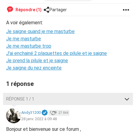
qui dure 10 secondes puis sa part
Répondre (1)
Partager
A voir également:
Je saigne quand je me masturbe
Je me masturbe
Je me masturbe trop
J'ai enchainé 2 plaquettes de pilule et je saigne
Je prend la pilule et je saigne
Je saigne du nez enceinte
1 réponse
RÉPONSE 1 / 1
Andy31200
27 844
28 janv. 2022 à 09:48
Bonjour et bienvenue sur ce forum ,