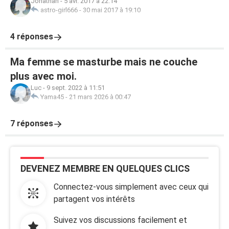
Jonathan
-
5 avr. 2017 à 22:14
astro-girl666
-
30 mai 2017 à 19:10
4 réponses
Ma femme se masturbe mais ne couche
plus avec moi.
Luc
-
9 sept. 2022 à 11:51
Yama45
-
21 mars 2026 à 00:47
7 réponses
DEVENEZ MEMBRE EN QUELQUES CLICS
Connectez-vous simplement avec ceux qui
partagent vos intérêts
Suivez vos discussions facilement et