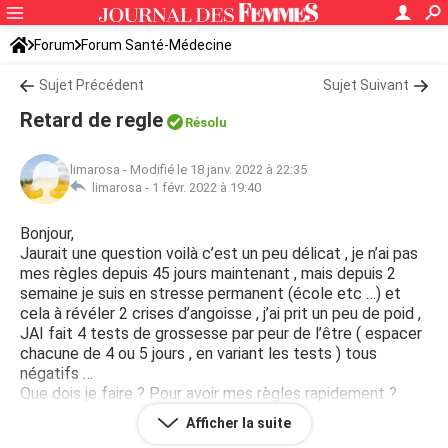
Forum
Forum Santé-Médecine
Symptômes et maladies courantes
Sujet Précédent
Sujet Suivant
Retard de regle
Résolu
limarosa
-
Modifié le 18 janv. 2022 à 22:35
limarosa -
1 févr. 2022 à 19:40
Bonjour,
Jaurait une question voilà c’est un peu délicat , je n’ai pas
mes règles depuis 45 jours maintenant , mais depuis 2
semaine je suis en stresse permanent (école etc …) et
cela à révéler 2 crises d’angoisse , j’ai prit un peu de poid ,
JAI fait 4 tests de grossesse par peur de l’être ( espacer
chacune de 4 ou 5 jours , en variant les tests ) tous
négatifs …
Que dois je faire ? Pour avoir mes règles rapidement ?
Je tient à préciser que aucun rapport à risque n’as été fait
Afficher la suite
!!!