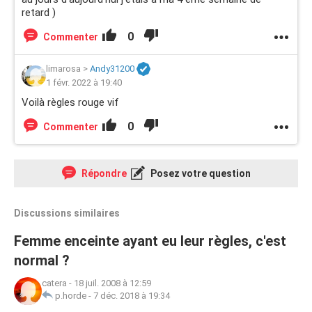
retard )
0
Commenter
limarosa
>
Andy31200
1 févr. 2022 à 19:40
Voilà règles rouge vif
0
Commenter
Répondre
Posez votre question
Discussions similaires
Femme enceinte ayant eu leur règles, c'est
normal ?
catera
-
18 juil. 2008 à 12:59
p.horde
-
7 déc. 2018 à 19:34