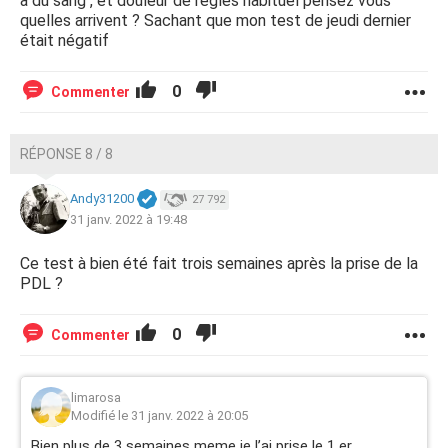
à du sang , et douleur de règles habituel pensez vous
quelles arrivent ? Sachant que mon test de jeudi dernier
était négatif
0
Commenter
RÉPONSE 8 / 8
Andy31200
27 792
31 janv. 2022 à 19:48
Ce test à bien été fait trois semaines après la prise de la
PDL ?
0
Commenter
limarosa
Modifié le 31 janv. 2022 à 20:05
Bien plus de 3 semaines meme je l’ai prise le 1 er