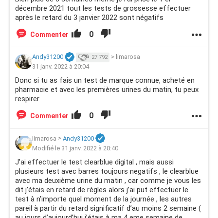
décembre 2021 tout les tests de grossesse effectuer
après le retard du 3 janvier 2022 sont négatifs
0
Commenter
Andy31200
>
limarosa
27 792
31 janv. 2022 à 20:04
Donc si tu as fais un test de marque connue, acheté en
pharmacie et avec les premières urines du matin, tu peux
respirer
0
Commenter
limarosa
>
Andy31200
Modifié le 31 janv. 2022 à 20:40
J’ai effectuer le test clearblue digital , mais aussi
plusieurs test avec barres toujours negatifs , le clearblue
avec ma deuxième urine du matin , car comme je vous les
dit j’étais en retard de règles alors j’ai put effectuer le
test à n’importe quel moment de la journée , les autres
pareil à partir du retard significatif d’au moins 2 semaine (
au jours d’aujourd’hui j’étais à ma 4 eme semaine de