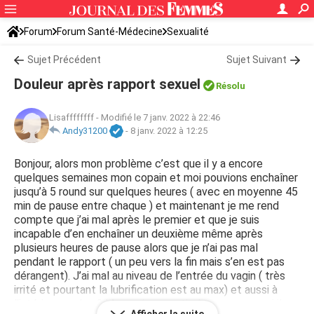
Forum
Forum Santé-Médecine
Sexualité
Sujet Précédent
Sujet Suivant
Douleur après rapport sexuel
Résolu
Lisaffffffff
-
Modifié le 7 janv. 2022 à 22:46
Andy31200
-
8 janv. 2022 à 12:25
Bonjour, alors mon problème c’est que il y a encore
quelques semaines mon copain et moi pouvions enchaîner
jusqu’à 5 round sur quelques heures ( avec en moyenne 45
min de pause entre chaque ) et maintenant je me rend
compte que j’ai mal après le premier et que je suis
incapable d’en enchaîner un deuxième même après
plusieurs heures de pause alors que je n’ai pas mal
pendant le rapport ( un peu vers la fin mais s’en est pas
dérangent). J’ai mal au niveau de l’entrée du vagin ( très
irrité et pourtant la lubrification est au max) et aussi à
l’intérieur sur les 3/4 premiers centimètres comme si il y