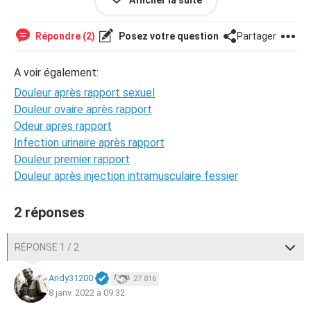
Afficher la suite
avait une pression trop forte. Je ne sais pas ce qui bloque
et c’est très frustrant, si quelqu’un a une idée je suis
preneuse ;)
Répondre (2)
Posez votre question
Partager
A voir également:
Douleur après rapport sexuel
Douleur ovaire après rapport
Odeur apres rapport
Infection urinaire après rapport
Douleur premier rapport
Douleur après injection intramusculaire fessier
2 réponses
RÉPONSE 1 / 2
Andy31200
27 816
8 janv. 2022 à 09:32