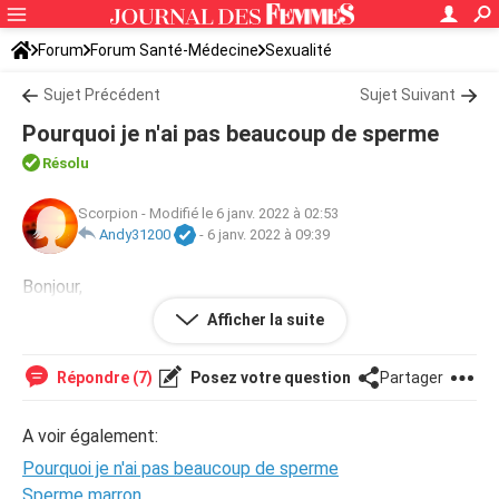
Forum
Forum Santé-Médecine
Sexualité
Sujet Précédent
Sujet Suivant
Pourquoi je n'ai pas beaucoup de sperme
Résolu
Scorpion
-
Modifié le 6 janv. 2022 à 02:53
Andy31200
-
6 janv. 2022 à 09:39
Bonjour,
Pourquoi je n'ai pas beaucoup de sperme quand je
Afficher la suite
masturbe
Répondre (7)
Posez votre question
Partager
A voir également:
Pourquoi je n'ai pas beaucoup de sperme
Sperme marron