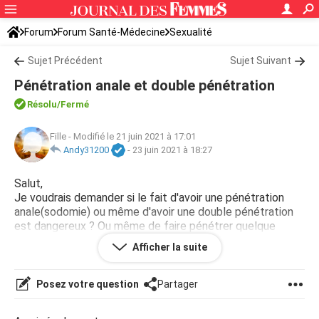
Forum
Forum Santé-Médecine
Sexualité
Sujet Précédent
Sujet Suivant
Pénétration anale et double pénétration
Résolu
/Fermé
Fille
-
Modifié le 21 juin 2021 à 17:01
Andy31200
-
23 juin 2021 à 18:27
Salut,
Je voudrais demander si le fait d'avoir une pénétration
anale(sodomie) ou même d'avoir une double pénétration
est dangereux ? Ou même de faire pénétrer quelque
chose dans l'anus et, s'il y en a, quels sont les
Afficher la suite
conséquences
Posez votre question
Partager