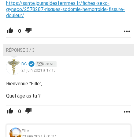
https://sante.journaldesfemmes.fr/fiches-sexo-
gyneco/2578287-risques-sodomie-hemorroide-fissure-
douleur/
0
RÉPONSE 3 / 3
DCI
38 519
21 juin 2021 à 17:13
Bienvenue "Fille",
Quel âge as tu ?
0
Fille
23 juin 2021 à 01:37