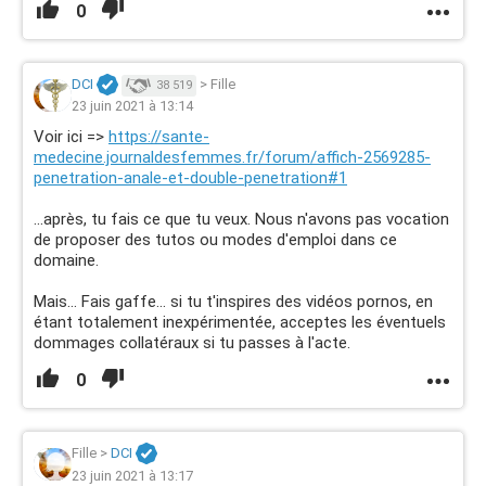
0
DCI
>
Fille
38 519
23 juin 2021 à 13:14
Voir ici =>
https://sante-
medecine.journaldesfemmes.fr/forum/affich-2569285-
penetration-anale-et-double-penetration#1
...après, tu fais ce que tu veux. Nous n'avons pas vocation
de proposer des tutos ou modes d'emploi dans ce
domaine.
Mais... Fais gaffe... si tu t'inspires des vidéos pornos, en
étant totalement inexpérimentée, acceptes les éventuels
dommages collatéraux si tu passes à l'acte.
0
Fille
>
DCI
23 juin 2021 à 13:17