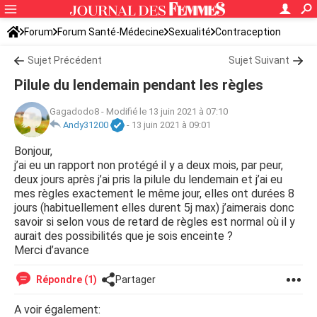
Forum
Forum Santé-Médecine
Sexualité
Contraception
Sujet Précédent
Sujet Suivant
Pilule du lendemain pendant les règles
Gagadodo8
-
Modifié le 13 juin 2021 à 07:10
Andy31200
-
13 juin 2021 à 09:01
Bonjour,
j’ai eu un rapport non protégé il y a deux mois, par peur,
deux jours après j’ai pris la pilule du lendemain et j’ai eu
mes règles exactement le même jour, elles ont durées 8
jours (habituellement elles durent 5j max) j’aimerais donc
savoir si selon vous de retard de règles est normal où il y
aurait des possibilités que je sois enceinte ?
Merci d’avance
Répondre (1)
Partager
A voir également: