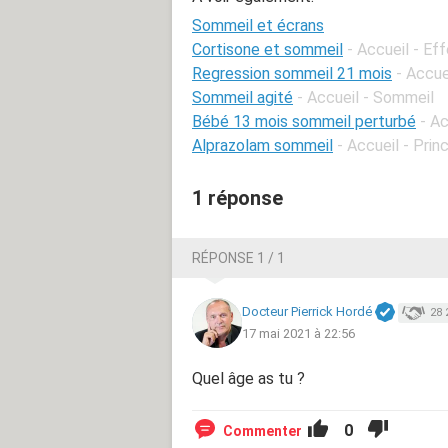
Sommeil et écrans
Cortisone et sommeil
- Accueil - Ef
Regression sommeil 21 mois
- Accue
Sommeil agité
- Accueil - Sommeil
Bébé 13 mois sommeil perturbé
- A
Alprazolam sommeil
- Accueil - Pri
1 réponse
RÉPONSE 1 / 1
Docteur Pierrick Hordé
28 
17 mai 2021 à 22:56
Quel âge as tu ?
0
Commenter