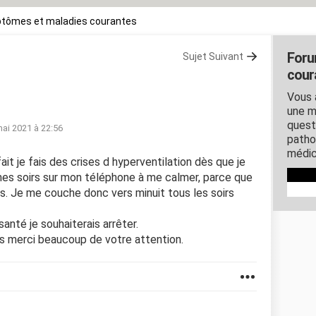
tômes et maladies courantes
Foru
Sujet Suivant
cour
Vous 
une m
quest
ai 2021 à 22:56
patho
médic
 fait je fais des crises d hyperventilation dès que je
mes soirs sur mon téléphone à me calmer, parce que
es. Je me couche donc vers minuit tous les soirs
anté je souhaiterais arrêter.
s merci beaucoup de votre attention.