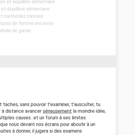
es et équilibre alimentaire
et équilibre alimentaire
 et méthodes minceur
stions de femme enceinte
 Mode de garde
 taches, sans pouvoir t'examiner, t'ausculter, tu
r à distance avancer
sérieusement
la moindre idée,
iples causes...et un forum à ses limites
que nous devant nos écrans pour aboutir à un
suites à donner, il jugera si des examens