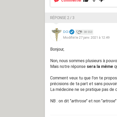
0
Commenter
RÉPONSE 2 / 3
DCI
38 553
Modifié le 27 janv. 2021 à 12:49
Bonjour,
Non, nous sommes plusieurs à pouvoi
Mais notre réponse
sera la même
qu
Comment veux tu que l'on te propose
précisions de ta part et sans pouvoir
La médecine ne se pratique pas de ce
NB : on dit "
arthrose
" et non "
artrose
"