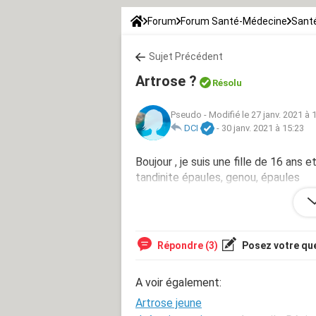
Forum
Forum Santé-Médecine
Sant
Sujet Précédent
Artrose ?
Résolu
Pseudo
-
Modifié le 27 janv. 2021 à 
DCI
-
30 janv. 2021 à 15:23
Boujour , je suis une fille de 16 ans e
tandinite épaules, genou, épaules
Pouvez vous m'aider ?
Répondre (3)
Posez votre qu
A voir également:
Artrose jeune