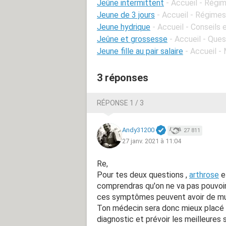
Jeûne intermittent
- Accueil - Régim
Jeune de 3 jours
- Accueil - Régimes 
Jeune hydrique
- Accueil - Conseils
Jeûne et grossesse
- Accueil - Que
Jeune fille au pair salaire
- Accueil -
3 réponses
RÉPONSE 1 / 3
Andy31200
27 811
27 janv. 2021 à 11:04
Re,
Pour tes deux questions ,
arthrose
et
comprendras qu'on ne va pas pouvoi
ces symptômes peuvent avoir de mult
Ton médecin sera donc mieux placé 
diagnostic et prévoir les meilleures 