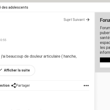
é des adolescents
Foru
Sujet Suivant
Forum
puber
santé
10:55
espac
les p
inform
t j'ai beaucoup de douleur articulaire ( hanche,
Afficher la suite
estion
Partager