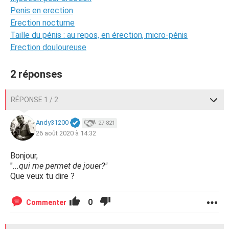
Penis en erection
Erection nocturne
Taille du pénis : au repos, en érection, micro-pénis
Erection douloureuse
2 réponses
RÉPONSE 1 / 2
Andy31200
27 821
26 août 2020 à 14:32
Bonjour,
"
...qui me permet de jouer?"
Que veux tu dire ?
0
Commenter