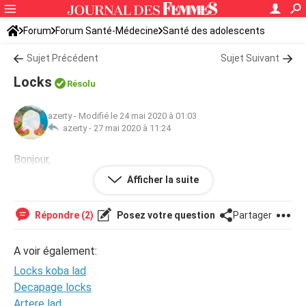
Forum
Forum Santé-Médecine
Santé des adolescents
Sujet Précédent
Sujet Suivant
Locks
Résolu
azerty
-
Modifié le 24 mai 2020 à 01:03
azerty -
27 mai 2020 à 11:24
Bonjour,
c'est quoi le traçage des locks a koba lad la taille en cm
Afficher la suite
du carré de la base s'il vous plait.
Répondre (2)
Posez votre question
Partager
A voir également:
Locks koba lad
Decapage locks
Artere lad