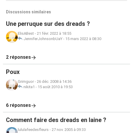
Discussions similaires
Une perruque sur des dreads ?
ElisABest
-
21 févr. 2022 à 18:55
JenniferJohnsonbUaY
-
15 mars 2022 à 08:30
2 réponses
Poux
Grimguor
-
26 déc. 2008 à 14:36
nikita1
-
15 août 2010 à 19:53
6 réponses
Comment faire des dreads en laine ?
lululafeedesfleurs
-
27 nov. 2005 à 09:33