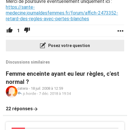
Merci de poursuivre éventuellement uniquement ici :
https://sante-
medecine.journaldesfemmes.fr/forum/affich-2473352-
retard-des-regles-avec-pertes-blanches
1
Posez votre question
Discussions similaires
Femme enceinte ayant eu leur règles, c'est
normal ?
catera
-
18 juil. 2008 à 12:59
p.horde
-
7 déc. 2018 à 19:34
22 réponses