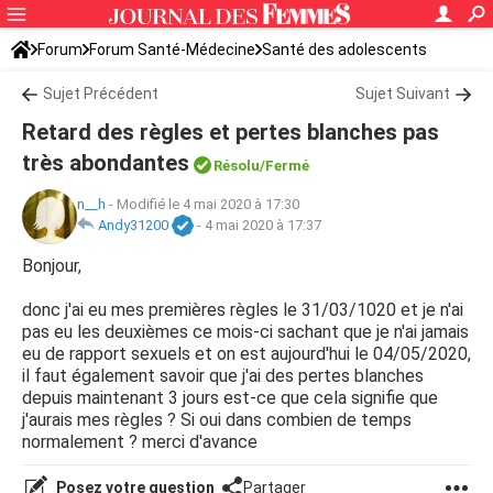
Forum
Forum Santé-Médecine
Santé des adolescents
Sujet Précédent
Sujet Suivant
Retard des règles et pertes blanches pas
très abondantes
Résolu/Fermé
n__h
-
Modifié le 4 mai 2020 à 17:30
Andy31200
-
4 mai 2020 à 17:37
Bonjour,
donc j'ai eu mes premières règles le 31/03/1020 et je n'ai
pas eu les deuxièmes ce mois-ci sachant que je n'ai jamais
eu de rapport sexuels et on est aujourd'hui le 04/05/2020,
il faut également savoir que j'ai des pertes blanches
depuis maintenant 3 jours est-ce que cela signifie que
j'aurais mes règles ? Si oui dans combien de temps
normalement ? merci d'avance
Posez votre question
Partager