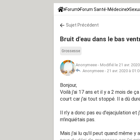
Forum
Forum Santé-Médecine
Sexua
Sujet Précédent
Bruit d'eau dans le bas vent
Grossesse
Anonymeee
-
Modifié le 21 avr. 2020
Anonymeee -
21 avr. 2020 à 01:0
Bonjour,
Voilà j'ai 17 ans et il y a 2 mois de ç
court car j'ai tout stoppé. Il a dû du
Il n'y a donc pas eu d'ejacjulation et
m'inquiétais pas.
Mais j'ai lu qu'il peut quand même y 