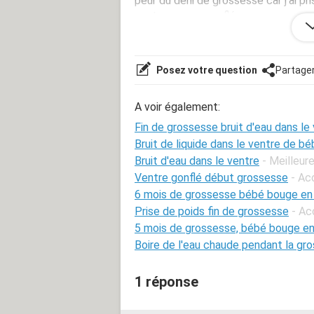
peur du déni de grossesse car j'ai pri
ventre un peu gonflé.
De plus, il m'arrive d'avoir mal en ba
Et aussi, quand j'appuie sur le bas de
que ce sois du liquide de grossesse.
Posez votre question
Partage
Je suis peut être un peu parano mai
A voir également:
À cause du confinement je n'ai aucu
Fin de grossesse bruit d'eau dans le
sûr de ne pas être enceinte.
Bruit de liquide dans le ventre de b
Bruit d'eau dans le ventre
- Meilleur
Pouvez-vous me donner votre avis?
Ventre gonflé début grossesse
- Ac
6 mois de grossesse bébé bouge en
Merci beaucoup
Prise de poids fin de grossesse
- Ac
5 mois de grossesse, bébé bouge en
Boire de l'eau chaude pendant la gr
1 réponse