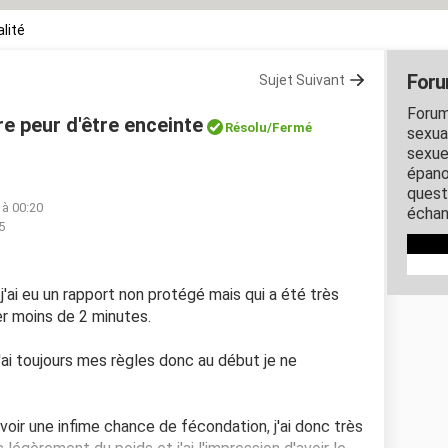
lité
Foru
Sujet Suivant
Forum
re peur d'être enceinte
Résolu/Fermé
sexual
sexue
épano
quest
 à 00:20
échan
5
a j'ai eu un rapport non protégé mais qui a été très
rer moins de 2 minutes.
 j'ai toujours mes règles donc au début je ne
avoir une infime chance de fécondation, j'ai donc très