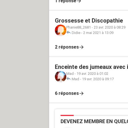
1 réponse
Grossesse et Discopathie
Phanie88_2681
-
23 avr. 2020 à 08:29
Didie
-
2 mai 2021 à 13:09
2 réponses
Enceinte des jumeaux avec 
Mad
-
19 avr. 2020 à 01:02
Mad
-
19 avr. 2020 à 09:17
6 réponses
DEVENEZ MEMBRE EN QUEL