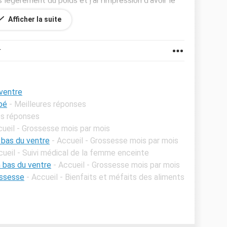
s légèrement du poids et j'ai l'impression d'avoir le
Afficher la suite
s à gauche, ou parfois à droite du ventre.
 mon ventre j'entends de l'eau, j'ai donc très peur
r
s pouvez-vous m'aider svp?
n moyen d'acheter un test de grossesse pour être
 ventre
ébé
- Meilleures réponses
es réponses
cueil - Grossesse mois par mois
 bas du ventre
- Accueil - Grossesse mois par mois
cueil - Suivi médical de la femme enceinte
 bas du ventre
- Accueil - Grossesse mois par mois
ossesse
- Accueil - Bienfaits et méfaits des aliments