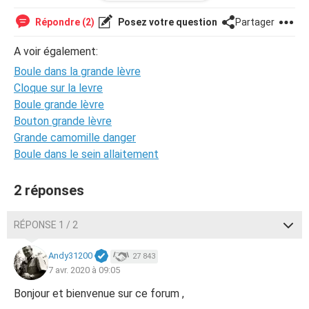
Je vous remercie, ce site est superbe pour poser des
questions comme celle-ci !
Répondre (2)
Posez votre question
Partager
A voir également:
Boule dans la grande lèvre
Cloque sur la levre
Boule grande lèvre
Bouton grande lèvre
Grande camomille danger
Boule dans le sein allaitement
2 réponses
RÉPONSE 1 / 2
Andy31200
27 843
7 avr. 2020 à 09:05
Bonjour et bienvenue sur ce forum ,