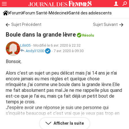
Forum
Forum Santé-Médecine
Santé des adolescents
Sujet Précédent
Sujet Suivant
Boule dans la grande lèvre
Résolu
Liliii05
-
Modifié le 6 avr. 2020 à 22:32
Andy31200
-
7 avr. 2020 à 09:30
Bonsoir,
Alors c’est un sujet un peu délicat mais j’ai 14 ans je n’ai
encore jamais eu mes règles et quelque chose
m’inquiète..j’ai comme une boule dans la grande lèvre.Elle
me fait absolument pas mal.Je ne me rappelle plus quand
est-ce que je l’ai eu, mais ça fait déjà un petit bout de
temps je crois.
J’espère avoir une réponse je suis une personne qui
s’inquiète beaucoup et c’est vrai que je veux pas trop en
parlée. J’espère que ce n’est rien j’ai vraiment peur..
Afficher la suite