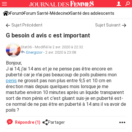
Forum
Forum Santé-Médecine
Santé des adolescents
Sujet Précédent
Sujet Suivant
G besoin d avis c est important
Stat36
-
Modifié le 2 avr. 2020 à 22:32
Energizor
-
2 avr. 2020 à 23:08
Bonjour,
J ai 14, j'ai 14 ans et je ne pense pas être encore en
puberté car je n'ai pas beaucoup de poils pubiens mon
penis
ne grossit pas non plus entre 9,5 et 10 cm en
érection mais depuis quelques mois lorsque je me
masturbe environ 10 minutes après un liquide transparent
sort de mon pénis et c'est gluant suis-je en puberté est-
ce normal de ne pas être en puberté à 14 ans il va avoir de
poils ?
Répondre (1)
Partager