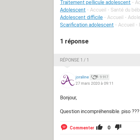
Traitement pellicule adolescent
- A
Adolescent
- Accueil - Santé du béb
Adolescent difficile
- Accueil - Ado
Scarification adolescent
- Accueil -
1 réponse
RÉPONSE 1 / 1
joraline
9 917
27 mars 2020 à 09:11
Bonjour,
Question incompréhensible. piso ???
0
Commenter