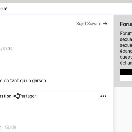
lité
Foru
Sujet Suivant
Forum
sexual
sexue
 à 07:36
épano
quest
échan
o en tant qu un garson
estion
Partager
r
- Guide