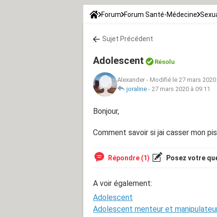
Forum
Forum Santé-Médecine
Sexua
Sujet Précédent
Adolescent
Résolu
Alexander
-
Modifié le 27 mars 2020
joraline
-
27 mars 2020 à 09:11
Bonjour,
Comment savoir si jai casser mon pis
Répondre (1)
Posez votre qu
A voir également:
Adolescent
Adolescent menteur et manipulateu