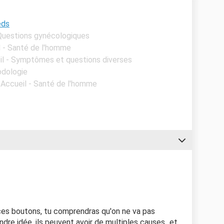
eds
 Questions gynécologiques
l - Santé de l'homme
il - Symptômes et questions diverses
odologie
 Accueil - Santé de l'homme
 ces boutons, tu comprendras qu'on ne va pas
ndre idée, ils peuvent avoir de multiples causes...et