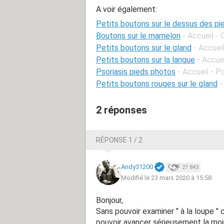
A voir également:
Petits boutons sur le dessus des pi
Boutons sur le mamelon
- Accueil -
Petits boutons sur le gland
- Accuei
Petits boutons sur la langue
- Accue
Psoriasis pieds photos
- Accueil - P
Petits boutons rouges sur le gland
-
2 réponses
RÉPONSE 1 / 2
Andy31200
27 843
Modifié le 23 mars 2020 à 15:58
Bonjour,
Sans pouvoir examiner " à la loupe "
pouvoir avancer
sérieusement
la moi