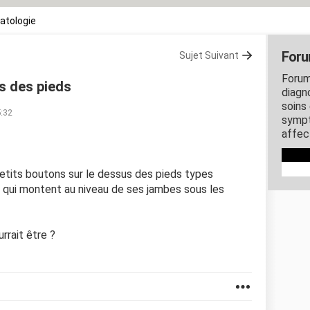
atologie
Foru
Sujet Suivant
Forum
s des pieds
diagn
soins
5:32
sympt
affec
 petits boutons sur le dessus des pieds types
 qui montent au niveau de ses jambes sous les
rrait être ?