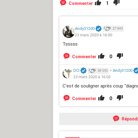
1
Commenter
Andy31200
27 843
23 mars 2020 à 16:00
Tsssss
0
Commenter
DCI
>
Andy31200
38 593
23 mars 2020 à 16:03
C'est de souligner après coup "diagnos
0
Commenter
Répond