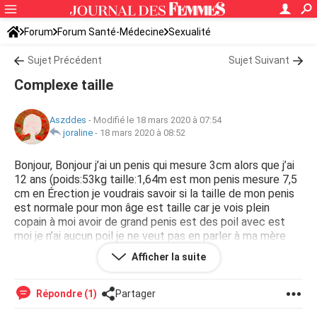
Forum
Forum Santé-Médecine
Sexualité
Sujet Précédent
Sujet Suivant
Complexe taille
Aszddes
-
Modifié le 18 mars 2020 à 07:54
joraline
-
18 mars 2020 à 08:52
Bonjour, Bonjour j’ai un penis qui mesure 3cm alors que j’ai
12 ans (poids:53kg taille:1,64m est mon penis mesure 7,5
cm en Érection je voudrais savoir si la taille de mon penis
est normale pour mon âge est taille car je vois plein
copain à moi avoir de grand penis est des poil avec est
moi je n’ai aucun poil je ne veut pas en parler à ma mère
car je suis très complexé de la taille de mon penis
Afficher la suite
pouvez-vous m’aider svp merci d’avance
Répondre (1)
Partager