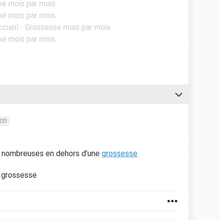
bé mois par mois
bé mois par mois
ccueil - Grossesse mois par mois
bé mois par mois
231
 nombreuses en dehors d’une
grossesse
 grossesse