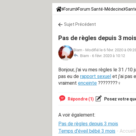
Forum
Forum Santé-Médecine
Santé
Sujet Précédent
Pas de règles depuis 3 moi
Biam
-
Modifié le 6 févr. 2020 à 09:2
Biam -
6 févr. 2020 à 10:12
Bonjour, j’ai vu mes règles le 31 /10 j
pas eu de
rapport sexuel
et j’ai pas 
vraiment
enceinte
????????‍♀️
Répondre (1)
Posez votre qu
A voir également:
Pas de règles depuis 3 mois
Temps d'éveil bébé 3 mois
- Accuei