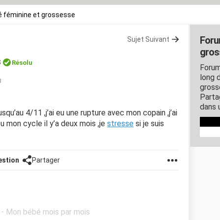
 féminine et grossesse
Foru
Sujet Suivant
gros
s
Résolu
Forum
long d
8
gross
Parta
dans 
usqu’au 4/11 ,j’ai eu une rupture avec mon copain ,j’ai
eu mon cycle il y’a deux mois ,je
stresse
si je suis
estion
Partager
l - Mon bébé mois par mois