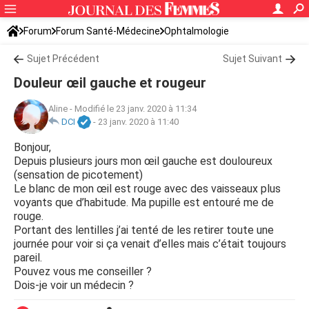
Forum
Forum Santé-Médecine
Ophtalmologie
Sujet Précédent
Sujet Suivant
Douleur œil gauche et rougeur
Aline
-
Modifié le 23 janv. 2020 à 11:34
DCI
-
23 janv. 2020 à 11:40
Bonjour,
Depuis plusieurs jours mon œil gauche est douloureux
(sensation de picotement)
Le blanc de mon œil est rouge avec des vaisseaux plus
voyants que d’habitude. Ma pupille est entouré me de
rouge.
Portant des lentilles j’ai tenté de les retirer toute une
journée pour voir si ça venait d’elles mais c’était toujours
pareil.
Pouvez vous me conseiller ?
Dois-je voir un médecin ?