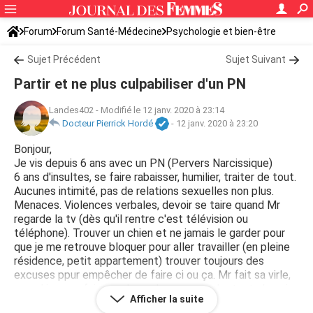
Forum
Forum Santé-Médecine
Psychologie et bien-être
Sujet Précédent
Sujet Suivant
Partir et ne plus culpabiliser d'un PN
Landes402
-
Modifié le 12 janv. 2020 à 23:14
Docteur Pierrick Hordé
-
12 janv. 2020 à 23:20
Bonjour,
Je vis depuis 6 ans avec un PN (Pervers Narcissique)
6 ans d'insultes, se faire rabaisser, humilier, traiter de tout.
Aucunes intimité, pas de relations sexuelles non plus.
Menaces. Violences verbales, devoir se taire quand Mr
regarde la tv (dès qu'il rentre c'est télévision ou
téléphone). Trouver un chien et ne jamais le garder pour
que je me retrouve bloquer pour aller travailler (en pleine
résidence, petit appartement) trouver toujours des
excuses ppur empêcher de faire ci ou ça. Mr fait sa virle,
quand je veux faire quelque chose, reproche tout. Je paie
Afficher la suite
tout dans le loyer, les charges, la nourriture (touche que