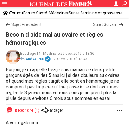
Forum
Forum Santé-Médecine
Santé féminine et grossesse
Sujet Précédent
Sujet Suivant
Besoin d aide mal au ovaire et règles
hémorragiques
Beadiego14
-
Modifié le 29 déc. 2019 à 18:36
Andy31200
-
29 déc. 2019 à 18:43
Bonjour, je m appelle bea je suis maman de deux petits
garçons âgés de 4et 5 ans ici j ai des douleurs au ovaires
et quand mes règles surgit elle sont en hémorragie je ne
comprend pas trop ce qu’il se passe ici je doit avoir mes
règles le 8 janvier nous verrons donc je ne prend plus la
pilule depuis environs 6 mois sous sommes en essai
Répondre (1)
Partager
A voir également: