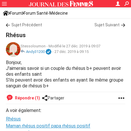
Forum
Forum Santé-Médecine
Symptômes et maladies courantes
Sujet Précédent
Sujet Suivant
Rhésus
Stessoloumon
-
Modifié le 27 déc. 2019 à 09:07
Andy31200
-
27 déc. 2019 à 09:15
Bonjour,
J'aimerais savoir si un couple du rhésus b+ peuvent avoir
des enfants saint
S'ils peuvent avoir des enfants en ayant lle même groupe
sanguin de rhésus b+
Répondre (1)
Partager
A voir également:
Rhésus
Maman rhésus positif papa rhésus positif