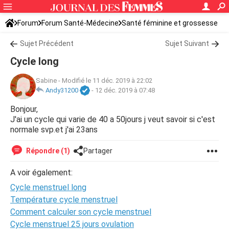
Forum
Forum Santé-Médecine
Santé féminine et grossesse
Sujet Précédent
Sujet Suivant
Cycle long
Sabine
-
Modifié le 11 déc. 2019 à 22:02
Andy31200
-
12 déc. 2019 à 07:48
Bonjour,
J'ai un cycle qui varie de 40 a 50jours j veut savoir si c'est
normale svp.et j'ai 23ans
Répondre (1)
Partager
A voir également:
Cycle menstruel long
Température cycle menstruel
Comment calculer son cycle menstruel
Cycle menstruel 25 jours ovulation