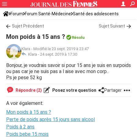
Forum
Forum Santé-Médecine
Santé des adolescents
Sujet Précédent
Sujet Suivant
Mon poids à 15 ans ?
Résolu
Klara
-
Modifié le 23 sept. 2019 à 23:47
Klara -
24 sept. 2019 à 17:30
Bonjour, je voudrais savoir si pour 15 ans je suis en surpoids
ou pas car je ne suis pas a l aise avec mon corp..
P.s je pese 52 kg
Répondre (2)
Posez votre question
Partager
A voir également:
Mon poids à 15 ans ?
Perte de poids après 15 jours sans alcool
Poids à 2 ans
Poids bebe 15 mois