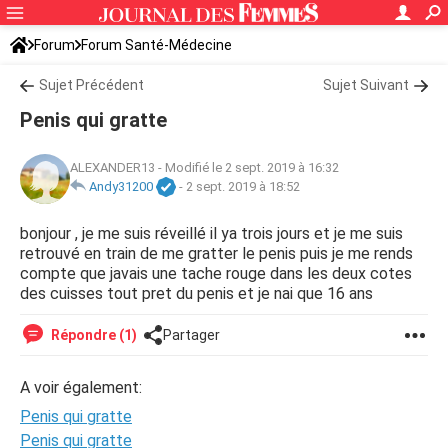
Forum
Forum Santé-Médecine
Symptômes et maladies courantes
Sujet Précédent
Sujet Suivant
Penis qui gratte
ALEXANDER13
-
Modifié le 2 sept. 2019 à 16:32
Andy31200
-
2 sept. 2019 à 18:52
bonjour , je me suis réveillé il ya trois jours et je me suis
retrouvé en train de me gratter le penis puis je me rends
compte que javais une tache rouge dans les deux cotes
des cuisses tout pret du penis et je nai que 16 ans
Répondre (1)
Partager
A voir également:
Penis qui gratte
Penis qui gratte