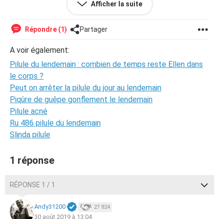
Afficher la suite
(Je suis en stress total)
Merci de vos réponses
Répondre (1)
Partager
A voir également:
Pilule du lendemain : combien de temps reste Ellen dans
le corps ?
Peut on arrêter la pilule du jour au lendemain
Piqûre de guêpe gonflement le lendemain
Pilule acné
Ru 486 pilule du lendemain
Slinda pilule
1 réponse
RÉPONSE 1 / 1
Andy31200
27 824
30 août 2019 à 13:04