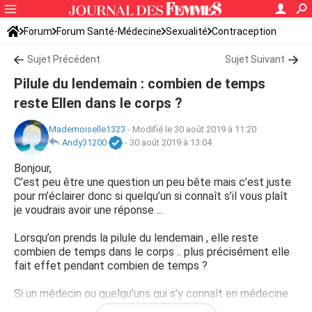
Forum
Forum Santé-Médecine
Sexualité
Contraception
Sujet Précédent
Sujet Suivant
Pilule du lendemain : combien de temps
reste Ellen dans le corps ?
Mademoiselle1323
-
Modifié le 30 août 2019 à 11:20
Andy31200
-
30 août 2019 à 13:04
Bonjour,
C’est peu être une question un peu bête mais c’est juste
pour m’éclairer donc si quelqu’un si connaît s’il vous plaît
je voudrais avoir une réponse ...
Lorsqu’on prends la pilule du lendemain , elle reste
combien de temps dans le corps .. plus précisément elle
fait effet pendant combien de temps ?
Si un médecin ou quelqu’uns qui s’y connaît en médecine
pourrait me répondre se serait bien merci d’avance