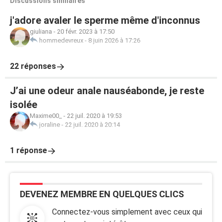
Discussions similaires
j'adore avaler le sperme même d'inconnus
giuliana
-
20 févr. 2023 à 17:50
hommedevreux
-
8 juin 2026 à 17:26
22 réponses
J’ai une odeur anale nauséabonde, je reste
isolée
Maxime00_
-
22 juil. 2020 à 19:53
joraline
-
22 juil. 2020 à 20:14
1 réponse
DEVENEZ MEMBRE EN QUELQUES CLICS
Connectez-vous simplement avec ceux qui