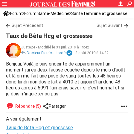
Forum
Forum Santé-Médecine
Santé féminine et grossesse
Sujet Précédent
Sujet Suivant
Taux de Bêta Hcg et grossesse
Juste24
-
Modifié le 31 juil. 2019 à 19:42
Docteur Pierrick Hordé
-
3 août 2019 à 14:32
Bonjour, Voilà je suis enceinte de apparemment un
moment j’ai eu deux fausse couche depuis le mois d’août
et là on me fait une prise de sang toutes les 48 heures
donc lundi mon dos était à 4010 et aujourd’hui donc 48
heures après à 5991 j’aimerais savoir si c’est normal et si
je dois m’inquiéter ou pas
Répondre (5)
Partager
A voir également:
Taux de Bêta Hcg et grossesse