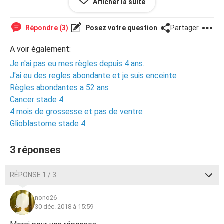
Afficher la suite
S'ils vous plaît me jugez pas.
Merci d'avance pour votre réponse.
Répondre (3)
Posez votre question
Partager
A voir également:
Je n'ai pas eu mes règles depuis 4 ans.
J'ai eu des regles abondante et je suis enceinte
Règles abondantes a 52 ans
Cancer stade 4
4 mois de grossesse et pas de ventre
Glioblastome stade 4
3 réponses
RÉPONSE 1 / 3
nono26
30 déc. 2018 à 15:59