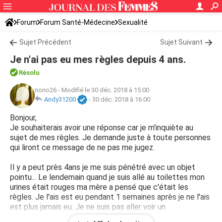
Forum
Forum Santé-Médecine
Sexualité
Sujet Précédent
Sujet Suivant
Je n'ai pas eu mes règles depuis 4 ans.
Résolu
nono26
-
Modifié le 30 déc. 2018 à 15:00
Andy31200
-
30 déc. 2018 à 16:00
Bonjour,
Je souhaiterais avoir une réponse car je m'inquiète au
sujet de mes règles. Je demande juste à toute personnes
qui liront ce message de ne pas me jugez.
Il y a peut près 4ans je me suis pénétré avec un objet
pointu... Le lendemain quand je suis allé au toilettes mon
urines était rouges ma mère a pensé que c'était les
règles. Je l'ais est eu pendant 1 semaines après je ne l'ais
est plus jamais eu. Je ne suis pas aller voir un
gynécologue car j'ai peur d'en parler...