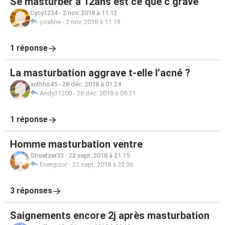
Se masturber à 12ans est ce que c grave
Cycy1234
-
2 nov. 2018 à 11:12
joraline
-
2 nov. 2018 à 11:19
1 réponse
La masturbation aggrave t-elle l’acné ?
anthho45
-
28 déc. 2018 à 01:24
Andy31200
-
28 déc. 2018 à 09:31
1 réponse
Homme masturbation ventre
Streetzer33
-
22 sept. 2018 à 21:15
Energizor
-
22 sept. 2018 à 22:36
3 réponses
Saignements encore 2j après masturbation