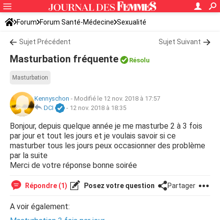
Forum
Forum Santé-Médecine
Sexualité
Sujet Précédent
Sujet Suivant
Masturbation fréquente
Résolu
Masturbation
Kennyschon
-
Modifié le 12 nov. 2018 à 17:57
DCI
-
12 nov. 2018 à 18:35
Bonjour, depuis quelque année je me masturbe 2 à 3 fois
par jour et tout les jours et je voulais savoir si ce
masturber tous les jours peux occasionner des problème
par la suite
Merci de votre réponse bonne soirée
Répondre (1)
Posez votre question
Partager
A voir également: