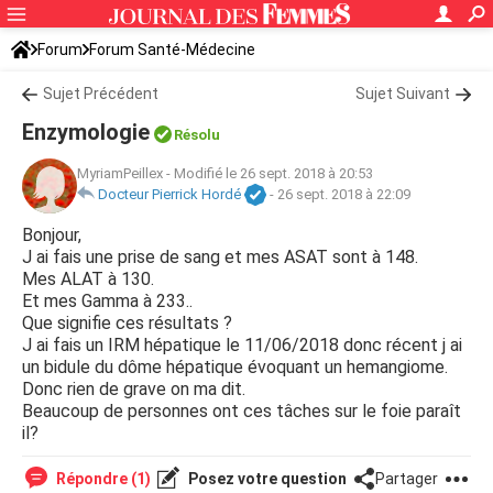
Forum
Forum Santé-Médecine
Symptômes et maladies courantes
Sujet Précédent
Sujet Suivant
Enzymologie
Résolu
MyriamPeillex
-
Modifié le 26 sept. 2018 à 20:53
Docteur Pierrick Hordé
-
26 sept. 2018 à 22:09
Bonjour,
J ai fais une prise de sang et mes ASAT sont à 148.
Mes ALAT à 130.
Et mes Gamma à 233..
Que signifie ces résultats ?
J ai fais un IRM hépatique le 11/06/2018 donc récent j ai
un bidule du dôme hépatique évoquant un hemangiome.
Donc rien de grave on ma dit.
Beaucoup de personnes ont ces tâches sur le foie paraît
il?
Répondre (1)
Posez votre question
Partager