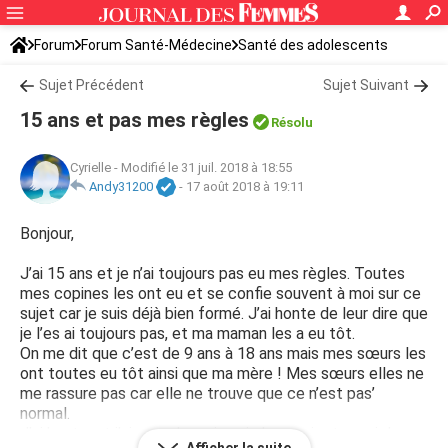
Forum
Forum Santé-Médecine
Santé des adolescents
Sujet Précédent
Sujet Suivant
15 ans et pas mes règles
Résolu
Cyrielle
-
Modifié le 31 juil. 2018 à 18:55
Andy31200
-
17 août 2018 à 19:11
Bonjour,
J’ai 15 ans et je n’ai toujours pas eu mes règles. Toutes
mes copines les ont eu et se confie souvent à moi sur ce
sujet car je suis déjà bien formé. J’ai honte de leur dire que
je l’es ai toujours pas, et ma maman les a eu tôt.
On me dit que c’est de 9 ans à 18 ans mais mes sœurs les
ont toutes eu tôt ainsi que ma mère ! Mes sœurs elles ne
me rassure pas car elle ne trouve que ce n’est pas’
normal.
J’ai honte, et j’ai peur de ne jamais les avoir et aussi de ne