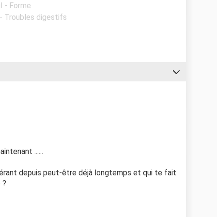
l - Forme
 - Troubles digestifs
ntenant ......
érant depuis peut-être déjà longtemps et qui te fait
 ?