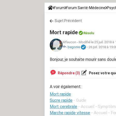
Forum
Forum Santé-Médecine
Psych
Sujet Précédent
Mort rapide
Résolu
Mfaucon
-
Modifié le 25 juil. 2018 à
begonie
-
26 juil. 2018 à 19:0
Bonjour, je souhaite mourir sans doul
Répondre (3)
Posez votre qu
A voir également:
Mort rapide
Sucre rapide
- Guide
Mort cerebrale
- Accueil - Symptôm
Marche rapide vitesse
- Accueil - F