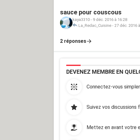
sauce pour couscous
kaya3310
-
9 déc. 2016 à 16:28
La_Redac_Cuisine
-
27 déc. 2016 à
2 réponses
DEVENEZ MEMBRE EN QUEL
Connectez-vous simplem
Suivez vos discussions 
Mettez en avant votre e