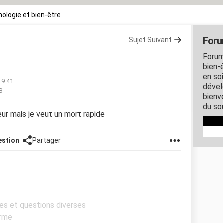
ologie et bien-être
Foru
Sujet Suivant
Forum
bien-ê
en so
 19:41
dével
8
bienve
du so
eur mais je veut un mort rapide
estion
Partager
es et questions diverses
orme