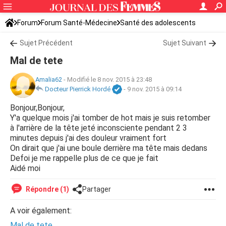
Forum
Forum Santé-Médecine
Santé des adolescents
Sujet Précédent
Sujet Suivant
Mal de tete
Amalia62
-
Modifié le 8 nov. 2015 à 23:48
Docteur Pierrick Hordé
-
9 nov. 2015 à 09:14
Bonjour,Bonjour,
Y'a quelque mois j'ai tomber de hot mais je suis retomber
à l'arrière de la tête jeté inconsciente pendant 2 3
minutes depuis j'ai des douleur vraiment fort
On dirait que j'ai une boule derrière ma tête mais dedans
Defoi je me rappelle plus de ce que je fait
Aidé moi
Répondre (1)
Partager
A voir également:
Mal de tete