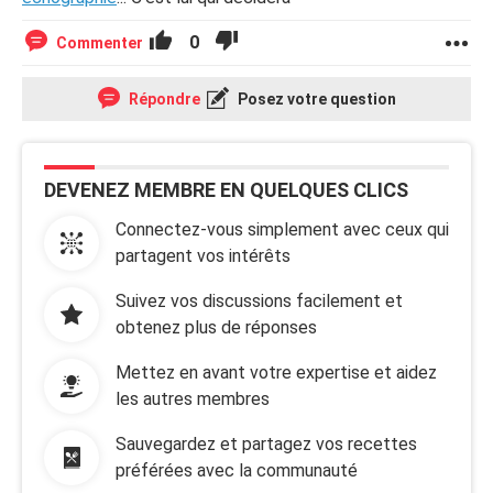
- je n'ai aucun traitement en cours sauf du magnésium en
comprimé
0
Commenter
Je pense avoir fait le tour, je ne sais pas du tout si tout
Répondre
Posez votre question
cela est lié, mais je demande, c'est surtout pour avoir un
avis avant d'aller voir mon médecin et savoir si je dois
demander un traitement particulier ou des analyses.
DEVENEZ MEMBRE EN QUELQUES CLICS
Merci d'avance pour vos réponses
Connectez-vous simplement avec ceux qui
partagent vos intérêts
Suivez vos discussions facilement et
obtenez plus de réponses
Mettez en avant votre expertise et aidez
les autres membres
Sauvegardez et partagez vos recettes
préférées avec la communauté