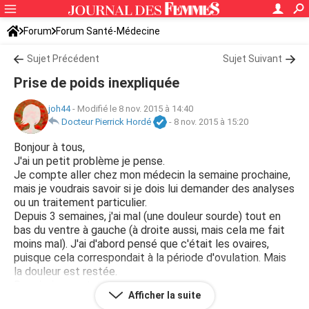
Forum
Forum Santé-Médecine
Symptômes et maladies courantes
Sujet Précédent
Sujet Suivant
Prise de poids inexpliquée
joh44
-
Modifié le 8 nov. 2015 à 14:40
Docteur Pierrick Hordé
-
8 nov. 2015 à 15:20
Bonjour à tous,
J'ai un petit problème je pense.
Je compte aller chez mon médecin la semaine prochaine,
mais je voudrais savoir si je dois lui demander des analyses
ou un traitement particulier.
Depuis 3 semaines, j'ai mal (une douleur sourde) tout en
bas du ventre à gauche (à droite aussi, mais cela me fait
moins mal). J'ai d'abord pensé que c'était les ovaires,
puisque cela correspondait à la période d'ovulation. Mais
la douleur est restée.
Depuis, je constate :
Afficher la suite
- une prise poids inexpliquée, je mange pareil, je n'ai rien