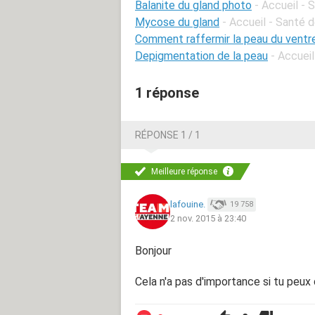
Balanite du gland photo
- Accueil -
Mycose du gland
- Accueil - Santé 
Comment raffermir la peau du ventr
Depigmentation de la peau
- Accuei
1 réponse
RÉPONSE 1 / 1
Meilleure réponse
lafouine.
19 758
2 nov. 2015 à 23:40
Bonjour
Cela n'a pas d'importance si tu peux 