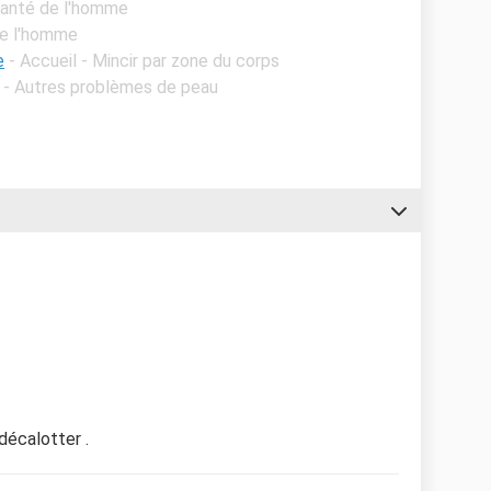
 Santé de l'homme
de l'homme
e
- Accueil - Mincir par zone du corps
l - Autres problèmes de peau
décalotter .