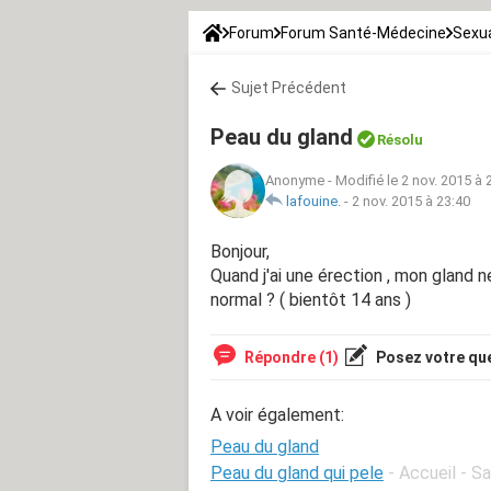
Forum
Forum Santé-Médecine
Sexua
Sujet Précédent
Peau du gland
Résolu
Anonyme
-
Modifié le 2 nov. 2015 à 
lafouine.
-
2 nov. 2015 à 23:40
Bonjour,
Quand j'ai une érection , mon gland n
normal ? ( bientôt 14 ans )
Répondre (1)
Posez votre qu
A voir également:
Peau du gland
Peau du gland qui pele
- Accueil - 