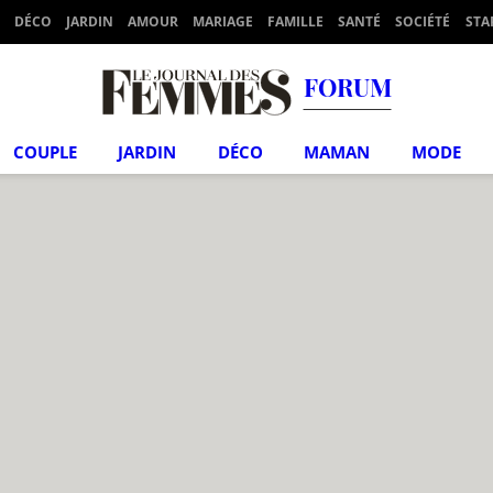
DÉCO
JARDIN
AMOUR
MARIAGE
FAMILLE
SANTÉ
SOCIÉTÉ
STA
FORUM
COUPLE
JARDIN
DÉCO
MAMAN
MODE