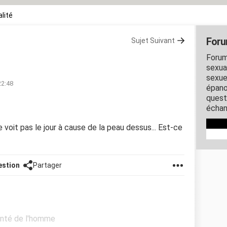
lité
Foru
Sujet Suivant
Forum
sexual
sexue
22:48
épano
quest
échan
e voit pas le jour à cause de la peau dessus... Est-ce
estion
Partager
Santé de l'homme