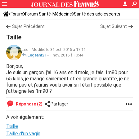
Forum
Forum Santé-Médecine
Santé des adolescents
Sujet Précédent
Sujet Suivant
Taille
Léo
-
Modifié le 31 oct. 2015 à 17:11
Legeant21
-
1 nov. 2015 à 10:44
Bonjour,
Je suis un garçon, j'ai 16 ans et 4 mois, je fais 1m80 pour
65 kilos, je mange sainement et en grande quantité, je ne
fume pas et j'aurais voulu avoir si il était possible que
j'atteigne les 1m90 ?
Répondre (2)
Partager
A voir également:
Taille
Taille d'un vagin