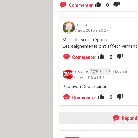
0
Commenter
Louisa
7 nov. 2015 à 20:27
Merci de votre réponse
Les saignements ont effectivement a
0
Commenter
lafouine.
>
Louisa
19 758
8 nov. 2015 à 01:22
Pas avant 2 semaines .
0
Commenter
Répond