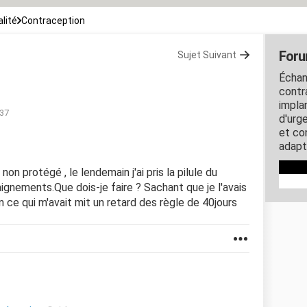
lité
Contraception
Foru
Sujet Suivant
Échan
contra
impla
:37
d'urg
et co
adapt
e non protégé , le lendemain j'ai pris la pilule du
aignements.Que dois-je faire ? Sachant que je l'avais
on ce qui m'avait mit un retard des règle de 40jours