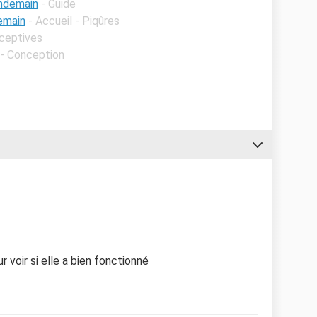
lendemain
- Guide
emain
- Accueil - Piqûres
aceptives
 - Conception
 voir si elle a bien fonctionné