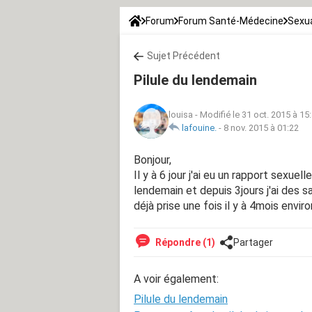
Forum
Forum Santé-Médecine
Sexua
Sujet Précédent
Pilule du lendemain
louisa
-
Modifié le 31 oct. 2015 à 15
lafouine.
-
8 nov. 2015 à 01:22
Bonjour,
Il y à 6 jour j'ai eu un rapport sexuell
lendemain et depuis 3jours j'ai des s
déjà prise une fois il y à 4mois envir
Répondre (1)
Partager
A voir également:
Pilule du lendemain