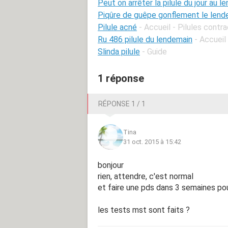
Peut on arrêter la pilule du jour au 
Piqûre de guêpe gonflement le lend
Pilule acné
- Accueil - Pilules contr
Ru 486 pilule du lendemain
- Accueil
Slinda pilule
- Guide
1 réponse
RÉPONSE 1 / 1
Tina
31 oct. 2015 à 15:42
bonjour
rien, attendre, c'est normal
et faire une pds dans 3 semaines pour
les tests mst sont faits ?