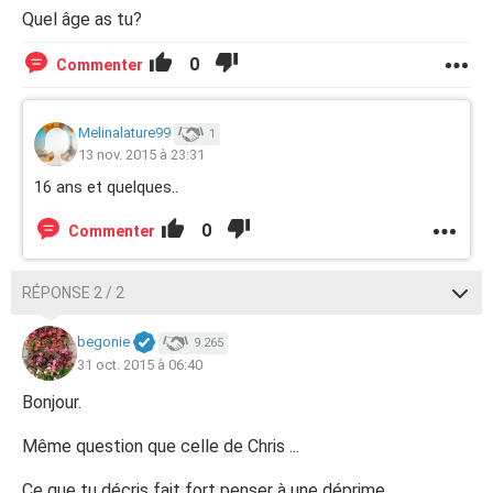
Quel âge as tu?
0
Commenter
Melinalature99
1
13 nov. 2015 à 23:31
16 ans et quelques..
0
Commenter
RÉPONSE 2 / 2
begonie
9 265
31 oct. 2015 à 06:40
Bonjour.
Même question que celle de Chris ...
Ce que tu décris fait fort penser à une déprime