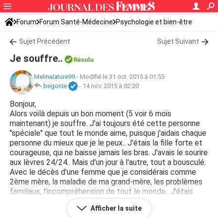
Forum
Forum Santé-Médecine
Psychologie et bien-être
Sujet Précédent
Sujet Suivant
Je souffre..
Résolu
Melinalature99
-
Modifié le 31 oct. 2015 à 01:55
begonie
-
14 nov. 2015 à 02:20
Bonjour,
Alors voilà depuis un bon moment (5 voir 6 mois
maintenant) je souffre. J'ai toujours été cette personne
"spéciale" que tout le monde aime, puisque j'aidais chaque
personne du mieux que je le peux.. J'étais la fille forte et
courageuse, qui ne baisse jamais les bras. J'avais le sourire
aux lèvres 24/24.. Mais d'un jour à l'autre, tout a bousculé.
Avec le décès d'une femme que je considérais comme
2ème mère, la maladie de ma grand-mère, les problèmes
familiaux, l'incompréhension de tout le monde.. J'étais
entouré mais je vivais seule.. Le soir, je ne peux pas
Afficher la suite
m'empêcher d'éclater en sanglot et de pleurer toute les