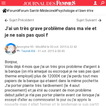
Forum
Forum Santé-Médecine
Psychologie et bien-être
Sujet Précédent
Sujet Suivant
J'ai un très grave problème dans ma vie et
je ne sais pas quoi f
Anonyme 95
-
Modifié le 30 oct. 2015 à 22:42
Tauriel-Kili
-
31 oct. 2015 à 00:45
Bonjour,
Voila déjà 4 mois que j'ai un très gros problème d'argent à
la banque (on m'a arnaqué ou escroqué je ne sais pas quel
therme employé) plus de 12000€ car j'ai perdu tout mes
papiers de la banque qui etaient dans la même pochette.
J'ai porter plainte très tardivement (le 4 aout
precisement) et jai été au courant de mon problème
debut juillet je n'ai pas porter plainte avant car lorsque j'ai
essayé d'aller au commissariat le jour ou j'ai appris la
nouvelle mais il allait fermer et le lendemain je suis partit