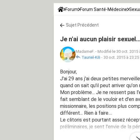
Forum
Forum Santé-Médecine
Sexua
Sujet Précédent
Je n'ai aucun plaisir sexuel..
MadameF.
-
Modifié le 30 oct. 2015 
Tauriel-Kili
-
30 oct. 2015 à 23:25
Bonjour,
J'ai 29 ans j'ai deux petites merveill
quand on sait qu'il peut arriver qu'on
Mon problème... Je ne ressent pas l'en
fait semblant de le vouloir et d'en av
missionnaire, les positions plus co
différent... Rien à faire....
Le clitoris est pourtant assez réce
préliminaires, je sent l'envie de la p
gland commence à me pénétrer cepend