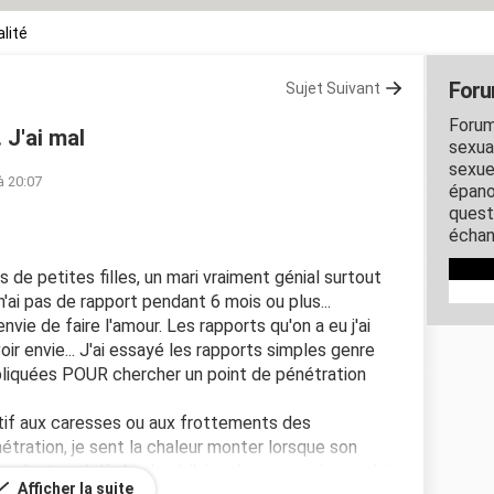
lité
Foru
Sujet Suivant
Forum
. J'ai mal
sexual
sexue
à 20:07
épano
quest
échan
es de petites filles, un mari vraiment génial surtout
 n'ai pas de rapport pendant 6 mois ou plus...
vie de faire l'amour. Les rapports qu'on a eu j'ai
oir envie... J'ai essayé les rapports simples genre
mpliquées POUR chercher un point de pénétration
ptif aux caresses ou aux frottements des
énétration, je sent la chaleur monter lorsque son
ant au delà du gland, j'ai mal, comme si son pénis
Afficher la suite