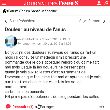
Forum
Forum Santé-Médecine
Symptômes et maladies courantes
Sujet Précédent
Sujet Suivant
Douleur au niveau de l'anus
revez
-
Modifié le 30 oct. 2015 à 13:01
annonnymes -
30 oct. 2015 à 13:05
Bonjour, j'ai des douleurs au niveau de l'anus ça fait un
mois j'ai consulté un medecin il m'a prescrit une
pommande que je dois appliquer l'endroit ou ça me fait
mal mais jusque là les douleurs ne cessent pas
quand je vais aux toilettes c'est au moment de
l'evacuation que l'anus me fait mal et apres aussi je vais
aux toilettes chaque jour et je fais les selles
normalement
j'ai besoin des conseils
NB je n'ai pas d'ecoulement de sang pendant les selles
Répondre (1)
Partager