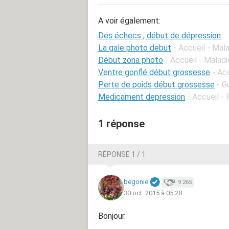
A voir également:
Des échecs , début de dépression
La gale photo debut
- Accueil - Mala
Début zona photo
- Accueil - Maladi
Ventre gonflé début grossesse
- Ac
Perte de poids début grossesse
- G
Medicament depression
- Accueil -
1 réponse
RÉPONSE 1 / 1
begonie
9 265
30 oct. 2015 à 05:28
Bonjour.