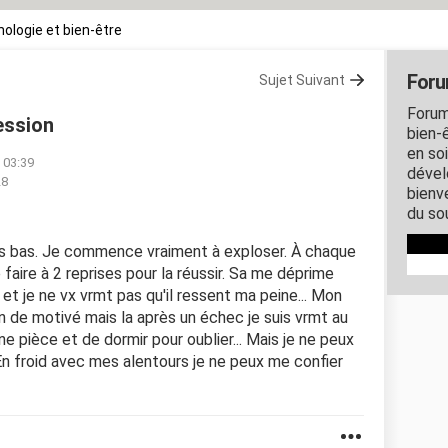
ologie et bien-être
Foru
Sujet Suivant
Forum
ession
bien-ê
en so
à 03:39
dével
28
bienve
du so
es bas. Je commence vraiment à exploser. À chaque
 faire à 2 reprises pour la réussir. Sa me déprime
 et je ne vx vrmt pas qu'il ressent ma peine... Mon
'un de motivé mais la après un échec je suis vrmt au
e pièce et de dormir pour oublier... Mais je ne peux
 En froid avec mes alentours je ne peux me confier