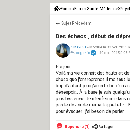
Forum
Forum Santé-Médecine
Psych
Sujet Précédent
Des échecs , début de dépr
Alina208a
-
Modifié le 30 oct. 2015 
begonie
-
30 oct. 2015 à 05:
Bonjour,
Voilà ma vie connait des hauts et d
chose que j'entreprends il me faut le
bcp d'autant plus j'ai un bébé d'un an
désespoir... À la base je suis quelqu
plus bas envie de m'enfermer dans un
pas le devoir de mama l'appel etc...
pour évacuer....j'ai besoin de parler
Répondre (1)
Partager