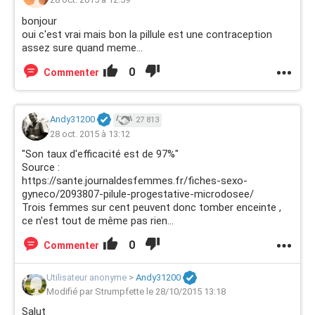
bonjour
oui c'est vrai mais bon la pillule est une contraception
assez sure quand meme...
0
Commenter
Andy31200
27 813
28 oct. 2015 à 13:12
"Son taux d'efficacité est de 97%"
Source :
https://sante.journaldesfemmes.fr/fiches-sexo-
gyneco/2093807-pilule-progestative-microdosee/
Trois femmes sur cent peuvent donc tomber enceinte ,
ce n'est tout de même pas rien...
0
Commenter
Utilisateur anonyme
>
Andy31200
Modifié par Strumpfette le 28/10/2015 13:18
Salut