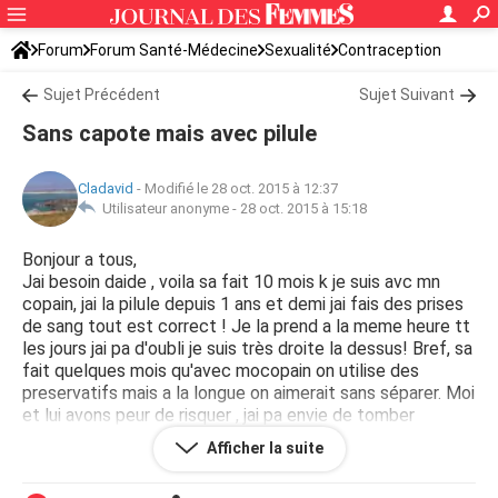
Forum
Forum Santé-Médecine
Sexualité
Contraception
Sujet Précédent
Sujet Suivant
Sans capote mais avec pilule
Cladavid
-
Modifié le 28 oct. 2015 à 12:37
Utilisateur anonyme -
28 oct. 2015 à 15:18
Bonjour a tous,
Jai besoin daide , voila sa fait 10 mois k je suis avc mn
copain, jai la pilule depuis 1 ans et demi jai fais des prises
de sang tout est correct ! Je la prend a la meme heure tt
les jours jai pa d'oubli je suis très droite la dessus! Bref, sa
fait quelques mois qu'avec mocopain on utilise des
preservatifs mais a la longue on aimerait sans séparer. Moi
et lui avons peur de risquer , jai pa envie de tomber
enceinte a mon age !! Pouvez vous nous aider? Doit on
Afficher la suite
risquer? Merci davance!